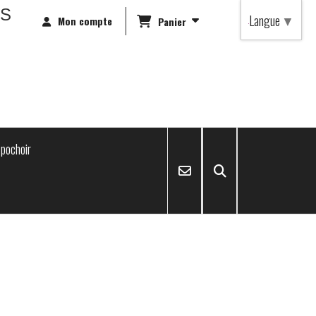
RS
Langue
▼
Mon compte
Panier
pochoir