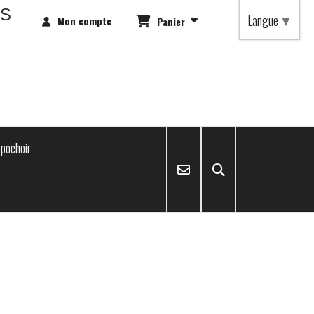
RS
Langue
▼
Mon compte
Panier
pochoir