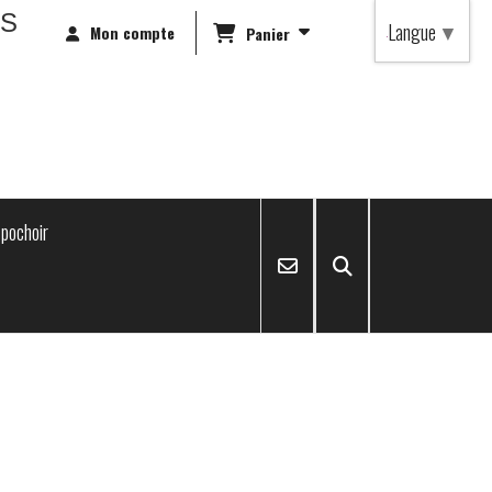
RS
Langue
▼
Mon compte
Panier
pochoir