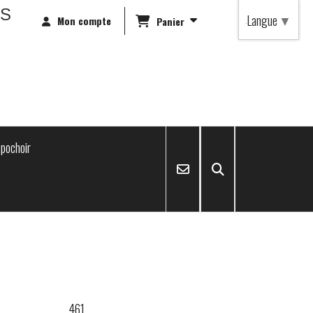
RS
Langue
▼
Mon compte
Panier
pochoir
461