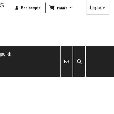
RS
Langue
▼
Mon compte
Panier
pochoir