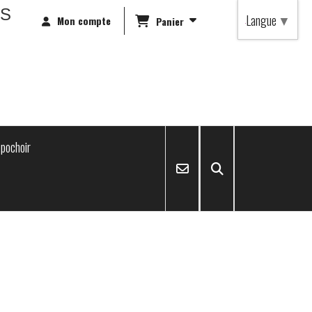
RS
Langue
▼
Mon compte
Panier
pochoir