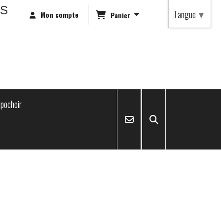
RS
Langue
▼
Mon compte
Panier
pochoir